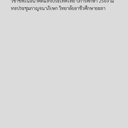
วิชาชีพในอนาคตแห่งประเทศไทย ปีการศึกษา 2569 ณ
หอประชุมกาญจนาภิเษก วิทยาลัยอาชีวศึกษายะลา