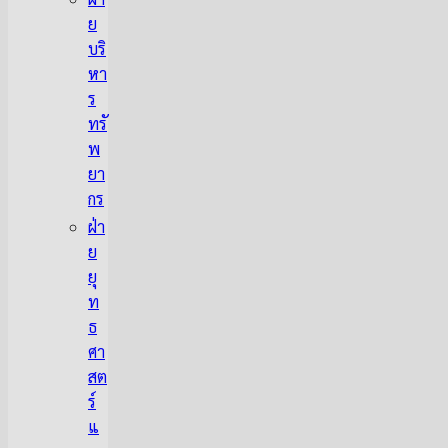
ย
บริ
หา
ร
ทรั
พ
ยา
กร
ฝ่า
ย
ยุ
ท
ธ
ศา
สต
ร์
แ