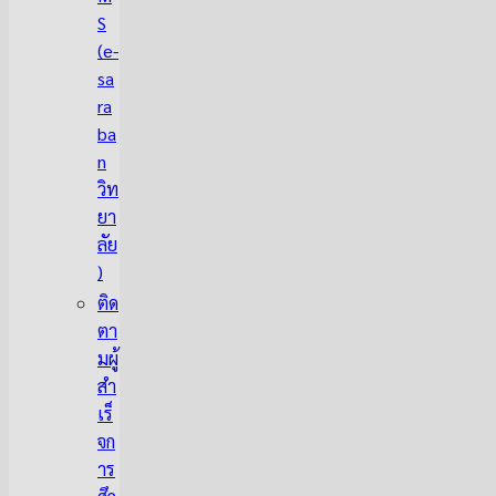
S
(e-
sa
ra
ba
n
วิท
ยา
ลัย
)
ติด
ตา
มผู้
สำ
เร็
จก
าร