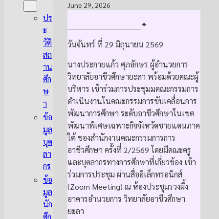
June 29, 2026
ปร
______________________________✦
ะ
วัติ
วันจันทร์ ที่ 29 มิถุนายน 2569
สถ
นางประกายแก้ว ศุภอักษร ผู้อำนวยการ
าน
วิทยาลัยอาชีวศึกษายะลา พร้อมด้วยคณะผู้
ศึก
บริหาร เข้าร่วมการประชุมมคณะกรรมการ
ษ
ดำเนินงานในคณะกรรมการขับเคลื่อนการ
า
พัฒนาการศึกษา ระดับอาชีวศึกษาในเขต
ข้อ
พัฒนาพิเศษเฉพาะกิจจังหวัดชายแดนภาค
มูล
ใต้ ของสำนักงานคณะกรรมการการ
บุค
อาชีวศึกษา ครั้งที่ 2/2569 โดยมีคณะครู
ลา
และบุคลากรทางการศึกษาที่เกี่ยวข้อง เข้า
กร
ร่วมการประชุม ผ่านสื่ออิเล็กทรอนิกส์
ข้อ
(Zoom Meeting) ณ ห้องประชุมรวงผึ้ง
มูล
อาคารอำนวยการ วิทยาลัยอาชีวศึกษา
นัก
ยะลา
ศึก