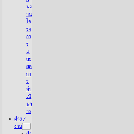
นง
าน
โค
รง
กา
ร
แ
ละ
ผล
กา
ร
ดำ
เนิ
นก
าร
ฝ่าย /
งาน
ฝ่า