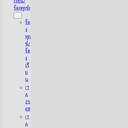
เรียน/
ร้องทุกข์)
ร้อ
ง
ทุก
ข์/
ร้อ
ง
เรี
ย
น
IT
A
25
68
IT
A