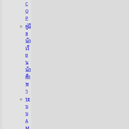
C
O
P
คู่มื
อ
นัก
เรี
ย
น
นัก
ศึก
ษ
า
ระ
บ
บ
A
M