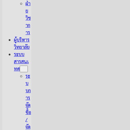
ฝ่า
ย
วิช
าก
าร
ผู้บริหาร
วิทยาลัย
ระบบ
สารสนเ
ทศ
ระ
บ
บก
าร
จัด
ซื้อ
/
จัด