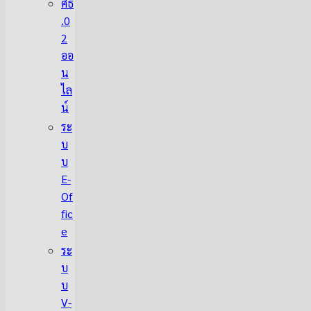
ศธ
.0
2
ออ
น
ไล
น์
ระ
บ
บ
E-
Of
fic
e
ระ
บ
บ
V-