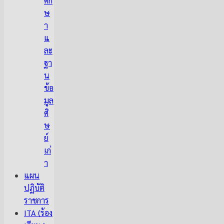
ศึก
ษ
า
แ
ละ
ฐา
น
ข้อ
มูล
ศิ
ษ
ย์
เก่
า
แผน
ปฏิบัติ
ราชการ
ITA (ร้อง