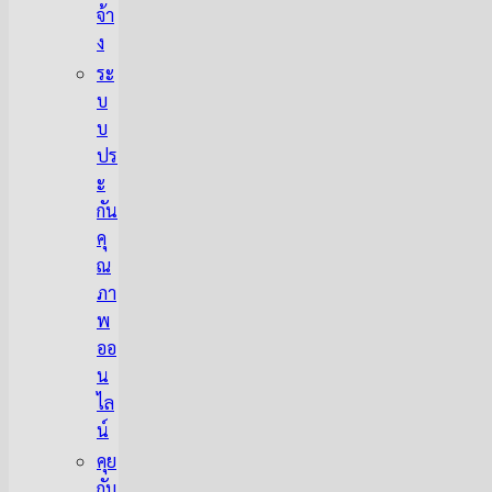
จ้า
ง
ระ
บ
บ
ปร
ะ
กัน
คุ
ณ
ภา
พ
ออ
น
ไล
น์
คุย
กับ