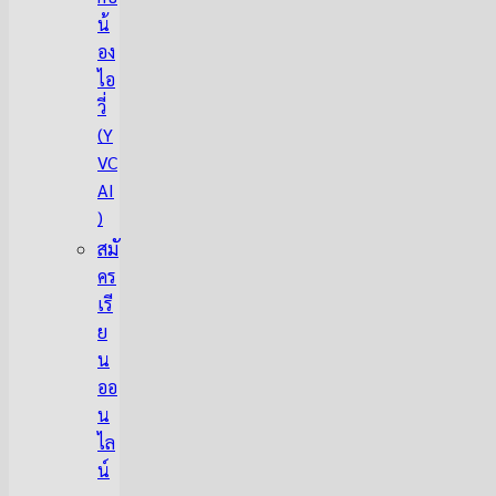
น้
อง
ไอ
วี่
(Y
VC
AI
)
สมั
คร
เรี
ย
น
ออ
น
ไล
น์