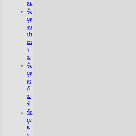
คม
ข้อ
มูล
งบ
ปร
ะม
า
ณ
ข้อ
มูล
ครุ
ภั
ณ
ฑ์
ข้อ
มูล
แ
ผ