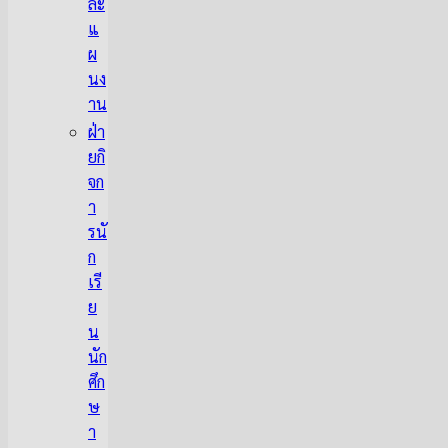
ละ
แ
ผ
นง
าน
ฝ่า
ยกิ
จก
า
รนั
ก
เรี
ย
น
นัก
ศึก
ษ
า