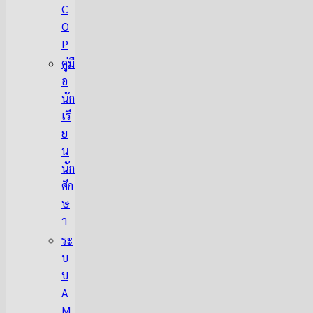
C
O
P
คู่มื
อ
นัก
เรี
ย
น
นัก
ศึก
ษ
า
ระ
บ
บ
A
M