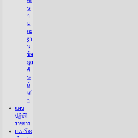
ศึก
ษ
า
แ
ละ
ฐา
น
ข้อ
มูล
ศิ
ษ
ย์
เก่
า
แผน
ปฏิบัติ
ราชการ
ITA (ร้อง