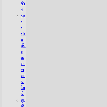
จ้า
ง
ระ
บ
บ
ปร
ะ
กัน
คุ
ณ
ภา
พ
ออ
น
ไล
น์
คุย
กับ