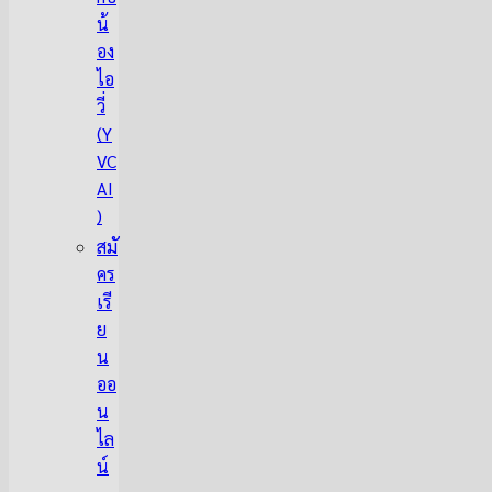
น้
อง
ไอ
วี่
(Y
VC
AI
)
สมั
คร
เรี
ย
น
ออ
น
ไล
น์