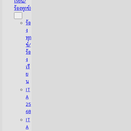
เรียน/
ร้องทุกข์)
ร้อ
ง
ทุก
ข์/
ร้อ
ง
เรี
ย
น
IT
A
25
68
IT
A