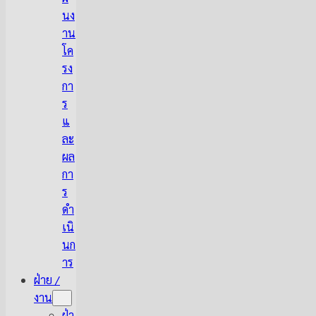
นง
าน
โค
รง
กา
ร
แ
ละ
ผล
กา
ร
ดำ
เนิ
นก
าร
ฝ่าย /
งาน
ฝ่า