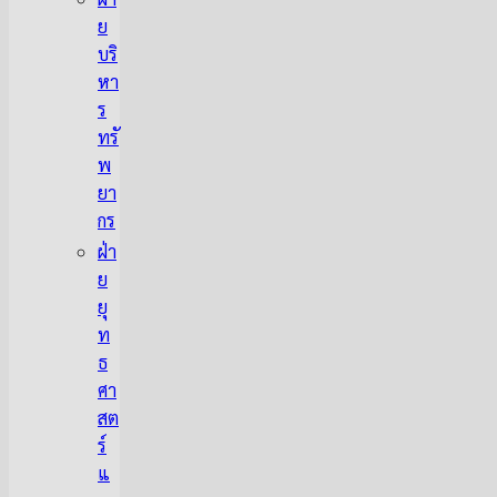
ย
บริ
หา
ร
ทรั
พ
ยา
กร
ฝ่า
ย
ยุ
ท
ธ
ศา
สต
ร์
แ