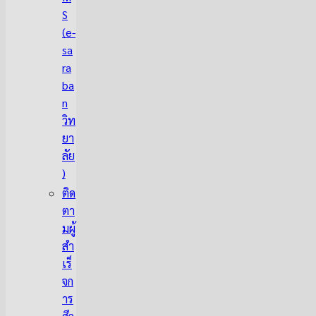
S
(e-
sa
ra
ba
n
วิท
ยา
ลัย
)
ติด
ตา
มผู้
สำ
เร็
จก
าร