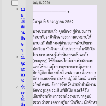
July 8, 2026
ปร
━━━━━━━━━━━━━━ ✦
ะ
วัติ
วันพุธ ที่ 8 กรกฎาคม 2569
สถ
นางประกายแก้ว ศุภอักษร ผู้อำนวยการ
าน
วิทยาลัยอาชีวศึกษายะลา มอบหมายให้
ศึก
นายเสรี ภักดี รองผู้อำนวยการฝ่ายกิจการ
ษ
นักเรียน นักศึกษา เป็นประธานในพิธีเปิด
า
โครงการอบรมรู้เท่าทันการกลั่นแกล้ง
ข้อ
(Bullying) ใช้สื่อออนไลน์อย่างรับผิดชอบ
มูล
และให้ความรู้ทางกฎหมายการคุ้มครอง
บุค
สิทธิผู้ติดเชื้อเอชไอวี เพศภาวะ เพื่อลดการ
ลา
ตีตราและขจัดการเลือกปฏิบัติ โดยมี นายจิ
กร
รกิตต์ คงสม อัยการจังหวัดประจำสำนักงาน
ข้อ
อัยการสูงสุด ร่วมในพิธีเปิด และได้รับ
มูล
เกียรติจากวิทยากรจากโรงพยาบาลศูนย์
นัก
ยะลา ถ่ายทอดความรู้แก่ นักเรียน นักศึกษา
ศึก