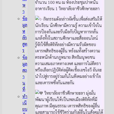
จำนวน 100 คน ณ ห้องประชุมปาหนัน
ษ
อาคารเรียน 1 วิทยาลัยอาชีวศึกษายะลา
า
ข้อ
กิจกรรมดังกล่าวจัดขึ้นเพื่อส่งเสริมให้
มูล
นักเรียน นักศึกษามีความรู้ ความเข้าใจใน
ห
การป้องกันและรับมือกับปัญหาการกลั่น
ลัก
แกล้งทั้งในสถานศึกษาและสื่อออนไลน์
สูต
รู้จักใช้สื่อดิจิทัลอย่างมีความรับผิดชอบ
ร
เคารพสิทธิของผู้อื่น พร้อมทั้งสร้างความ
ตระหนักด้านกฎหมาย สิทธิมนุษยชน
ข้อ
ความเสมอภาคทางเพศ และการไม่ตีตรา
มูล
หรือเลือกปฏิบัติต่อผู้ติดเชื้อเอชไอวี อันจะ
สถ
นำไปสู่การอยู่ร่วมกันในสังคมอย่างเข้าใจ
า
และเคารพซึ่งกันและกัน
น
ที่
วิทยาลัยอาชีวศึกษายะลา มุ่งมั่น
ทำ
พัฒนาผู้เรียนให้เป็นพลเมืองดิจิทัลที่มี
เนี
คุณภาพ มีคุณธรรม เคารพสิทธิของผู้อื่น
ยบ
และสามารถใช้ชีวิตร่วมกับผู้อื่นในสังคมได้