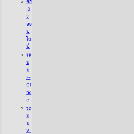
ศธ
.0
2
ออ
น
ไล
น์
ระ
บ
บ
E-
Of
fic
e
ระ
บ
บ
V-