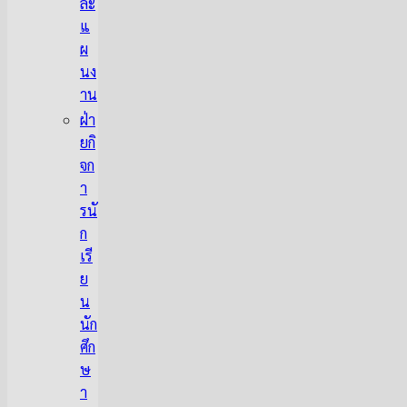
ละ
แ
ผ
นง
าน
ฝ่า
ยกิ
จก
า
รนั
ก
เรี
ย
น
นัก
ศึก
ษ
า