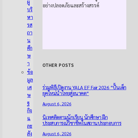
ผู้
อย่างปลอดภัยและสร้างสรรค์
บริ
หา
รส
ถา
น
ศึก
ษ
า
OTHER POSTS
ข้อ
มูล
ร่วมพิธีเปิดงาน YALA EF Fair 2026 “ปั้นเด็ก
เศ
ยุคใหม่นำไทยสู่อนาคต”
ษ
ฐ
August 6, 2026
กิจ
นิเทศติดตามนักเรียน นักศึกษา ฝึก
แ
ประสบการณ์วิชาชีพในสถานประกอบการ
ละ
สัง
August 6, 2026