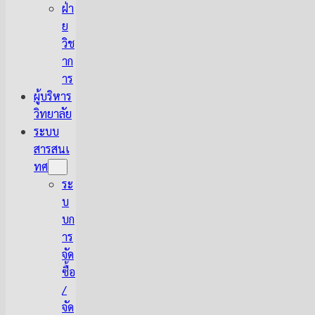
ฝ่า
ย
วิช
าก
าร
ผู้บริหาร
วิทยาลัย
ระบบ
สารสนเ
ทศ
ระ
บ
บก
าร
จัด
ซื้อ
/
จัด