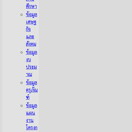
ศึกษา
ข้อมูล
เศษฐ
กิจ
และ
สังคม
ข้อมูล
งบ
ประม
าณ
ข้อมูล
ครุภัณ
ฑ์
ข้อมูล
แผน
งาน
โครงก