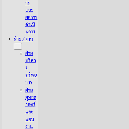
าร
และ
ผลการ
ดำเนิ
นการ
ฝ่าย / งาน
ฝ่าย
บริหา
ร
ทรัพย
ากร
ฝ่าย
ยุทธศ
าสตร์
และ
แผน
งาน