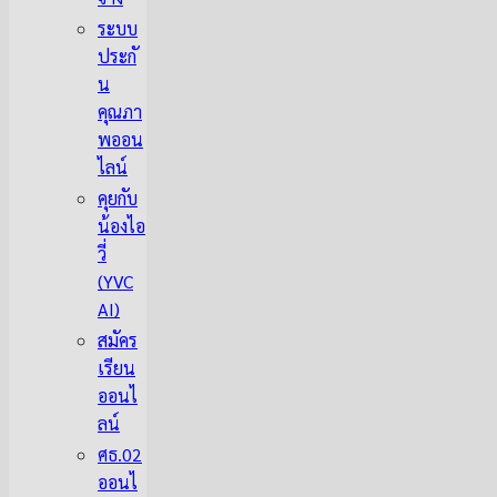
ระบบ
ประกั
น
คุณภา
พออน
ไลน์
คุยกับ
น้องไอ
วี่
(YVC
AI)
สมัคร
เรียน
ออนไ
ลน์
ศธ.02
ออนไ