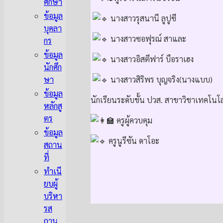
ศึกษา
ข้อมูล
​
นางสาวรุสนานี ลูปูซี
บุคลา
​
นางสาวซอฟุรณ์ สาและ
กร
ข้อมูล
​
นางสาวอิสตีฟาร์ บือราเฮง
นักศึก
ษา
​
นางสาวสิริพร บุญจริง(นางแบบ)
ข้อมูล
นักเรียนระดับชั้น ปวส. สาขาวิชาเทคโนโ
หลักสู
ตร
ครูผู้ควบคุม
ข้อมูล
ครูนูรีซัน ดาโอะ
สถาน
ที่
ทำเนี
ยบผู้
บริหา
รส
ถาน