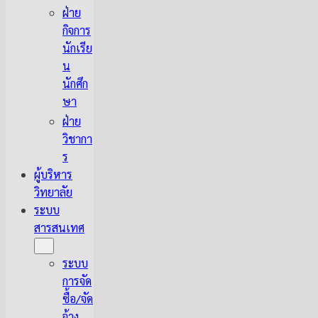
ฝ่าย
กิจการ
นักเรีย
น
นักศึก
ษา
ฝ่าย
วิชากา
ร
ผู้บริหาร
วิทยาลัย
ระบบ
สารสนเทศ
ระบบ
การจัด
ซื้อ/จัด
จ้าง