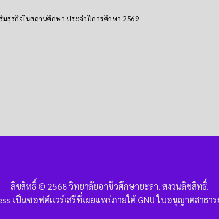
ริมธุรกิจในสถานศึกษา ประจำปีการศึกษา 2569
ลิขสิทธิ์ © 2568 วิทยาลัยอาชีวศึกษายะลา. สงวนลิขสิทธิ์.
ss เป็นซอฟต์แวร์เสรีที่เผยแพร่ภายใต้ GNU ใบอนุญาตสาธาร